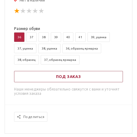
Нет в наличии
Размер обуви
36
37
38
39
40
41
39, уценка
37, уценка
38, уценка
36, образец ярмарка
38, образец
37, образец ярмарка
ПОД ЗАКАЗ
Наши менеджеры обязательно свяжутся с вами и уточнят
условия заказа
Поделиться