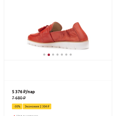
5 376
₽
/пар
7 680
₽
-
30
%
Экономия
2 304
₽