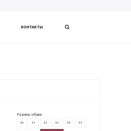
КОНТАКТЫ
Размер обуви
40
41
42
43
44
45