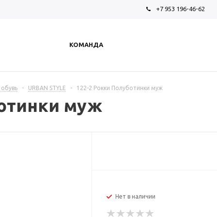
+7 953 196-46-62
КОМАНДА
 обувь
-
URBAN STYLE
-
122-2 Рокки Полуботинки муж
ботинки муж
Нет в наличии