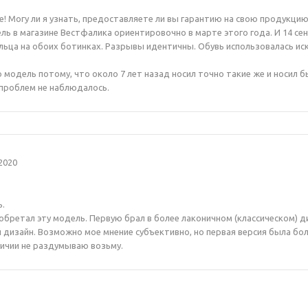
! Могу ли я узнать, предоставляете ли вы гарантию на свою продукцию 
ль в магазине Вестфалика ориентировочно в марте этого года. И 14 с
льца на обоих ботинках. Разрывы идентичны. Обувь использовалась и
 модель потому, что около 7 лет назад носил точно такие же и носил б
 проблем не наблюдалось.
2020
.
бретал эту модель. Первую брал в более лаконичном (классическом) д
дизайн. Возможно мое мнение субъективно, но первая версия была боле
личии не раздумываю возьму.