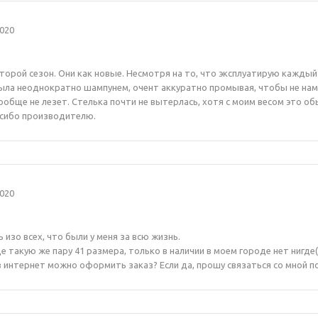
020
торой сезон. Они как новые. Несмотря на то, что эксплуатирую каждый д
мыла неоднократно шампунем, очент аккуратно промывая, чтобы не нам
обще не лезет. Стелька почти не вытерлась, хотя с моим весом это о
асибо производителю.
020
 изо всех, что были у меня за всю жизнь.
е такую же пару 41 размера, только в наличии в моем городе нет нигде(
 интернет можно оформить заказ? Если да, прошу связаться со мной п