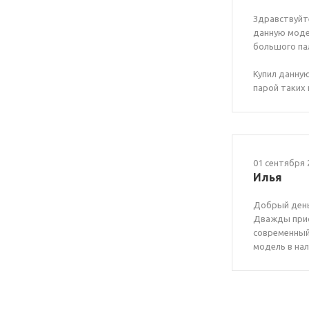
Здравствуйте
данную моде
большого па
Купил данную
парой таких
01 сентября 
Илья
Добрый день
Дважды прио
современный 
модель в на