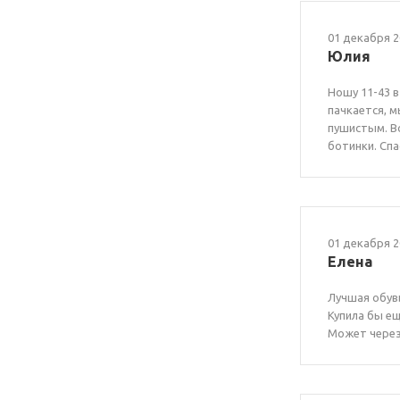
01 декабря 2
Юлия
Ношу 11-43 в
пачкается, 
пушистым. Во
ботинки. Сп
01 декабря 2
Елена
Лучшая обувь
Купила бы ещ
Может через