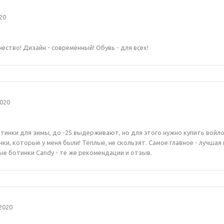
20
ество! Дизайн - современный! Обувь - для всех!
020
инки для зимы, до -25 выдерживают, но для этого нужно купить войлоч
ки, которые у меня были! Тёплые, не скользят. Самое главное - лучшая
ые ботинки Candy - те же рекомендации и отзыв.
2020