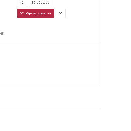
42
39, образец
37, образец ярмарка
35
еми