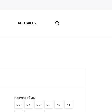
КОНТАКТЫ
Размер обуви
36
37
38
39
40
41