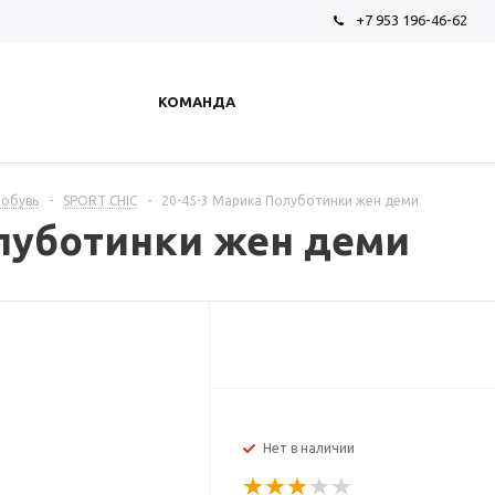
+7 953 196-46-62
КОМАНДА
 обувь
-
SPORT CHIC
-
20-45-3 Марика Полуботинки жен деми
олуботинки жен деми
Нет в наличии