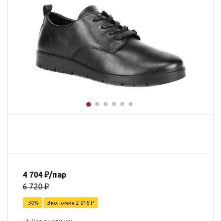
4 704
₽
/пар
6 720
₽
-
30
%
Экономия
2 016
₽