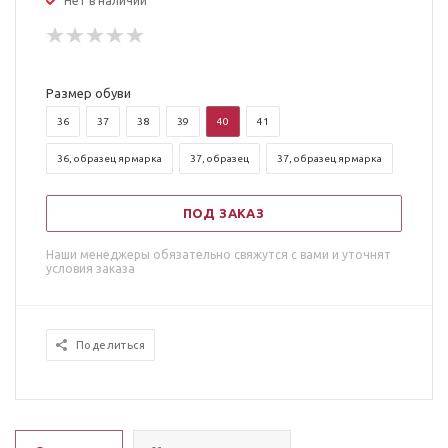
Нет в наличии
Размер обуви
36
37
38
39
40
41
36, образец ярмарка
37, образец
37, образец ярмарка
ПОД ЗАКАЗ
Наши менеджеры обязательно свяжутся с вами и уточнят
условия заказа
Поделиться