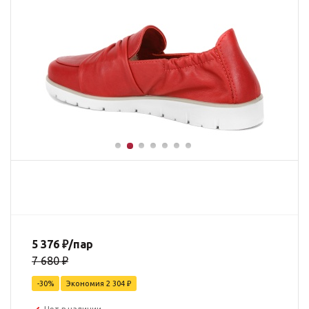
5 376
₽
/пар
7 680
₽
-
30
%
Экономия
2 304
₽