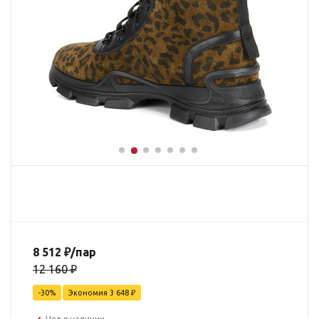
8 512
₽
/пар
12 160
₽
-
30
%
Экономия
3 648
₽