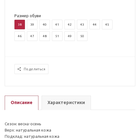
Размер обуви
38
39
40
41
42
43
44
45
46
47
48
51
49
50
Поделиться
Описание
Характеристики
Сезон: весна-осень
Верх: натуральная кожа
Подклад: натуральная кожа