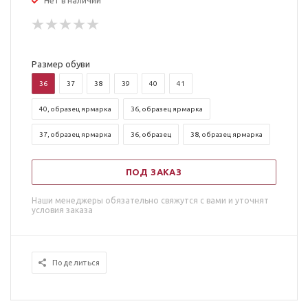
Нет в наличии
Размер обуви
36
37
38
39
40
41
40, образец ярмарка
36, образец ярмарка
37, образец ярмарка
36, образец
38, образец ярмарка
ПОД ЗАКАЗ
Наши менеджеры обязательно свяжутся с вами и уточнят
условия заказа
Поделиться